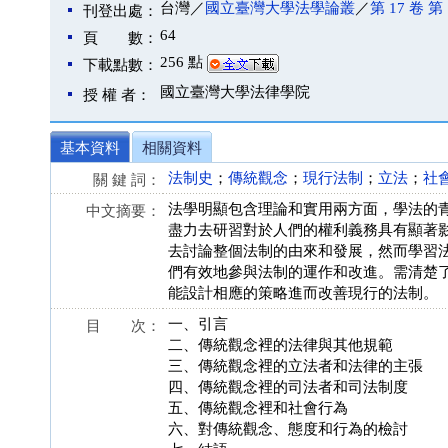
台灣／
國立臺灣大學法學論叢
／
第 17 卷 第 
刊登出處：
64
頁 數：
256 點
下載點數：
國立臺灣大學法律學院
授 權 者：
基本資料
相關資料
法制史
；
傳統觀念
；
現行法制
；
立法
；
社
關 鍵 詞：
法學明顯包含理論和實用兩方面，學法的
中文摘要：
盡力去研習對於人們的權利義務具有顯著
去討論整個法制的由來和發展，然而學習
們有效地參與法制的運作和改進。需清楚
能設計相應的策略進而改善現行的法制。
一、引言
目 次：
二、傳統觀念裡的法律與其他規範
三、傳統觀念裡的立法者和法律的主張
四、傳統觀念裡的司法者和司法制度
五、傳統觀念裡和社會行為
六、對傳統觀念、態度和行為的檢討