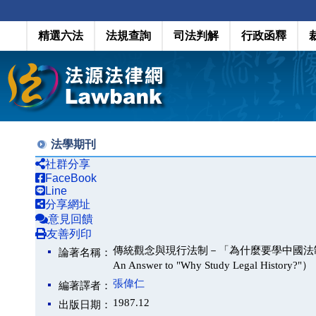
精選六法
法規查詢
司法判解
行政函釋
法學期刊
社群分享
FaceBook
Line
分享網址
意見回饋
友善列印
傳統觀念與現行法制－「為什麼要學中國法制史？」一解 （ Tr
論著名稱：
An Answer to "Why Study Legal History?"）
張偉仁
編著譯者：
1987.12
出版日期：