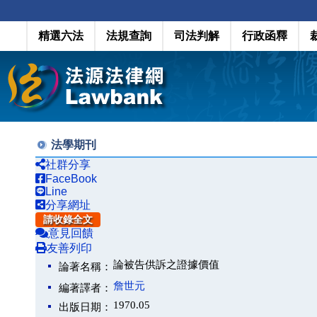
精選六法
法規查詢
司法判解
行政函釋
法學期刊
社群分享
FaceBook
Line
分享網址
請收錄全文
意見回饋
友善列印
論被告供訴之證據價值
論著名稱：
詹世元
編著譯者：
1970.05
出版日期：