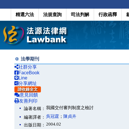
精選六法
法規查詢
司法判解
行政函釋
法學期刊
社群分享
FaceBook
Line
分享網址
請收錄全文
意見回饋
友善列印
我國交付審判制度之檢討
論著名稱：
吳冠霆
；
陳貞卉
編著譯者：
2004.02
出版日期：