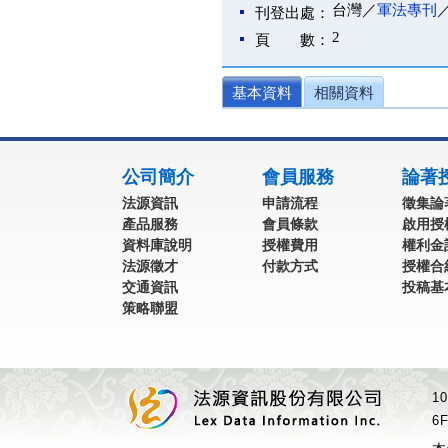
台灣／
軍法專刊
刊登出處：
2
頁 數：
基本資料
相關資料
:::
公司簡介
會員服務
論著
法源資訊
申請流程
徵集論
產品服務
會員條款
啟用授
資料庫說明
授權費用
權利金
法源徵才
付款方式
授權合
交通資訊
投稿基
策略聯盟
1
6F