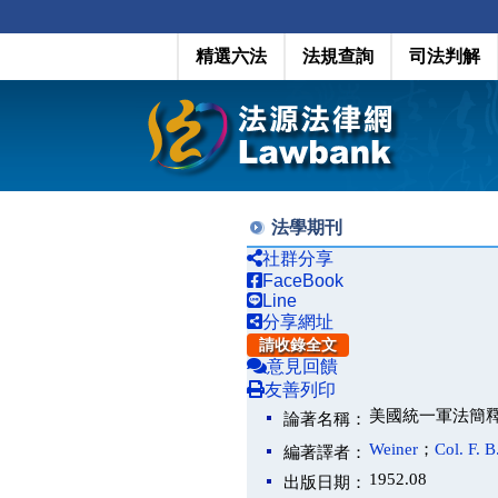
精選六法
法規查詢
司法判解
法學期刊
社群分享
FaceBook
Line
分享網址
請收錄全文
意見回饋
友善列印
美國統一軍法簡
論著名稱：
Weiner
；
Col. F. B
編著譯者：
1952.08
出版日期：