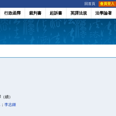
:::
回首頁
會員登入
行政函釋
裁判書
起訴書
英譯法規
法學論著
釋（續）
.
；
李志鍾