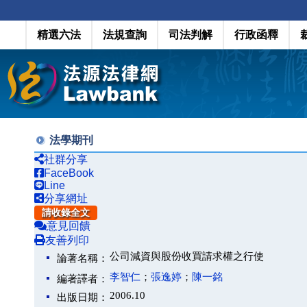
精選六法
法規查詢
司法判解
行政函釋
法學期刊
社群分享
FaceBook
Line
分享網址
請收錄全文
意見回饋
友善列印
公司減資與股份收買請求權之行使
論著名稱：
李智仁
；
張逸婷
；
陳一銘
編著譯者：
2006.10
出版日期：