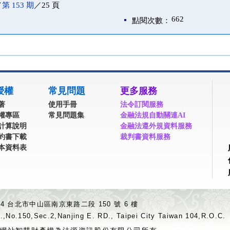
／
第 153 期
／25 頁
662
點閱次數：
授權
常見問題
更多服務
著
使用手冊
法令訂閱服務
權專區
常見問題集
金融法規自動關連AI
計算說明
金融法遵外規資料服務
約書下載
裁判書資料服務
本資料表
04 台北市中山區南京東路二段 150 號 6 樓
.,No.150,Sec.2,Nanjing E. RD., Taipei City Taiwan 104,R.O.C.