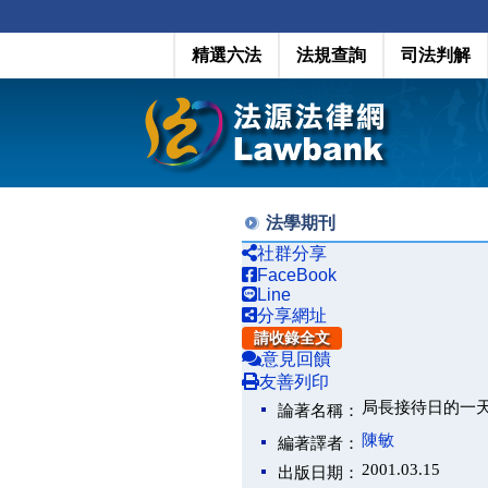
精選六法
法規查詢
司法判解
法學期刊
社群分享
FaceBook
Line
分享網址
請收錄全文
意見回饋
友善列印
局長接待日的一
論著名稱：
陳敏
編著譯者：
2001.03.15
出版日期：