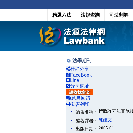
精選六法
法規查詢
司法判解
法學期刊
社群分享
FaceBook
Line
分享網址
請收錄全文
意見回饋
友善列印
行政許可法實施
論著名稱：
陳建文
編著譯者：
2005.01
出版日期：