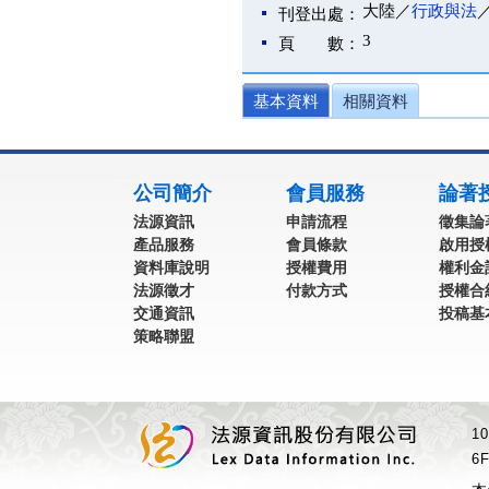
大陸／
行政與法
刊登出處：
3
頁 數：
基本資料
相關資料
:::
公司簡介
會員服務
論著
法源資訊
申請流程
徵集論
產品服務
會員條款
啟用授
資料庫說明
授權費用
權利金
法源徵才
付款方式
授權合
交通資訊
投稿基
策略聯盟
1
6F