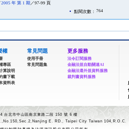
／
2005 年 第 1 期
／97-99 頁
764
點閱次數：
授權
常見問題
更多服務
著
使用手冊
法令訂閱服務
權專區
常見問題集
金融法規自動關連AI
計算說明
金融法遵外規資料服務
約書下載
裁判書資料服務
本資料表
04 台北市中山區南京東路二段 150 號 6 樓
.,No.150,Sec.2,Nanjing E. RD., Taipei City Taiwan 104,R.O.C.