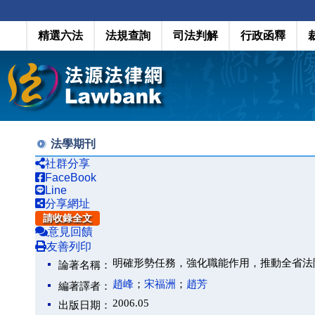
精選六法
法規查詢
司法判解
行政函釋
法學期刊
社群分享
FaceBook
Line
分享網址
請收錄全文
意見回饋
友善列印
明確形勢任務，強化職能作用，推動全省法
論著名稱：
趙峰
；
宋福洲
；
趙芳
編著譯者：
2006.05
出版日期：