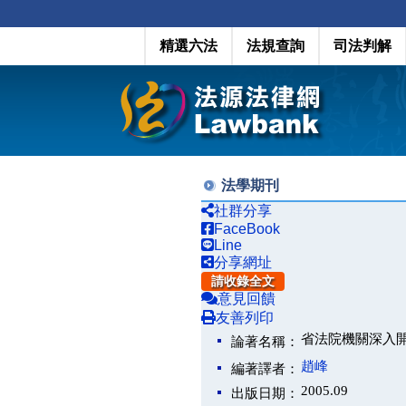
精選六法
法規查詢
司法判解
法學期刊
社群分享
FaceBook
Line
分享網址
請收錄全文
意見回饋
友善列印
省法院機關深入
論著名稱：
趙峰
編著譯者：
2005.09
出版日期：