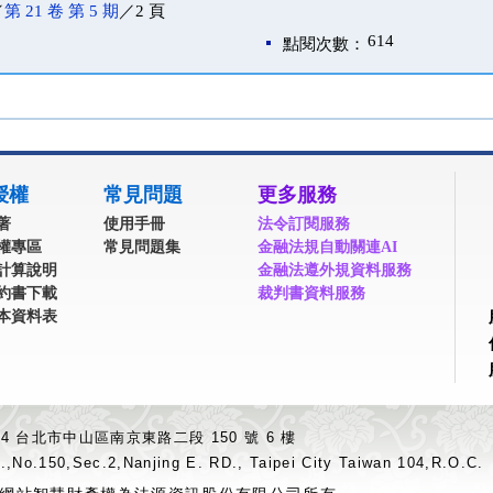
／
第 21 卷 第 5 期
／2 頁
614
點閱次數：
授權
常見問題
更多服務
著
使用手冊
法令訂閱服務
權專區
常見問題集
金融法規自動關連AI
計算說明
金融法遵外規資料服務
約書下載
裁判書資料服務
本資料表
04 台北市中山區南京東路二段 150 號 6 樓
.,No.150,Sec.2,Nanjing E. RD., Taipei City Taiwan 104,R.O.C.