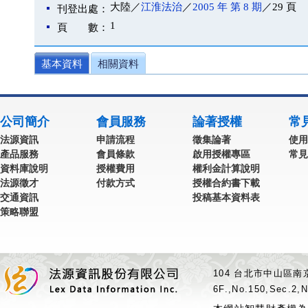
大陸／
江淮法治
／
2005 年 第 8 期
／29 頁
刊登出處：
1
頁 數：
基本資料
相關資料
公司簡介
會員服務
論著授權
常
法源資訊
申請流程
徵集論著
使用
產品服務
會員條款
啟用授權專區
常見
資料庫說明
授權費用
權利金計算說明
法源徵才
付款方式
授權合約書下載
交通資訊
投稿基本資料表
策略聯盟
104 台北市中山區南京
6F.,No.150,Sec.2,N