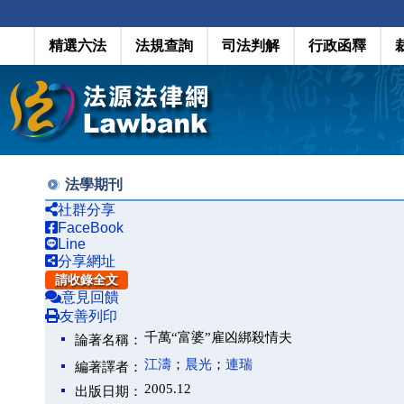
精選六法
法規查詢
司法判解
行政函釋
法學期刊
社群分享
FaceBook
Line
分享網址
請收錄全文
意見回饋
友善列印
千萬“富婆”雇凶綁殺情夫
論著名稱：
江濤
；
晨光
；
連瑞
編著譯者：
2005.12
出版日期：