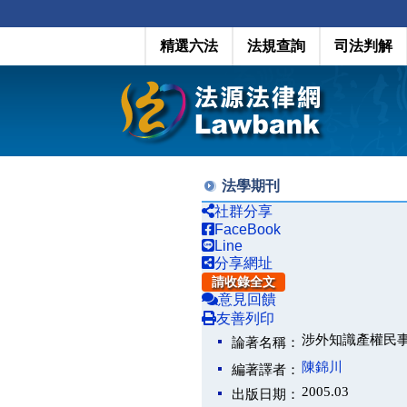
精選六法
法規查詢
司法判解
法學期刊
社群分享
FaceBook
Line
分享網址
請收錄全文
意見回饋
友善列印
涉外知識產權民
論著名稱：
陳錦川
編著譯者：
2005.03
出版日期：