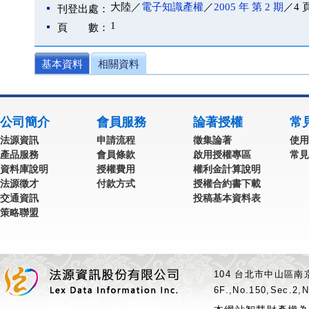
大陸／
電子知識產權
／
2005 年 第 2 期
／4 
刊登出處：
1
頁 數：
基本資料
相關資料
公司簡介
會員服務
論著授權
常
法源資訊
申請流程
徵集論著
使用
產品服務
會員條款
啟用授權專區
常見
資料庫說明
授權費用
權利金計算說明
法源徵才
付款方式
授權合約書下載
交通資訊
投稿基本資料表
策略聯盟
104 台北市中山區南京
6F.,No.150,Sec.2,N