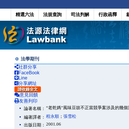
精選六法
法規查詢
司法判解
行政函釋
法學期刊
社群分享
FaceBook
Line
分享網址
請收錄全文
意見回饋
友善列印
“老乾媽”風味豆豉不正當競爭案涉及的幾個
論著名稱：
程永順
；
張雪松
編著譯者：
2001.06
出版日期：