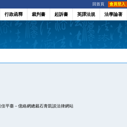
:::
回首頁
會員登入
行政函釋
裁判書
起訴書
英譯法規
法學論著
最佳平臺－億絡網總裁石青凱談法律網站