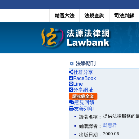
精選六法
法規查詢
司法判解
法學期刊
社群分享
FaceBook
Line
分享網址
請收錄全文
意見回饋
友善列印
提供法律服務的
論著名稱：
邱惠君
編著譯者：
2000.06
出版日期：