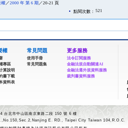
產權
／
2000 年 第 6 期
／20-21 頁
521
點閱次數：
授權
常見問題
更多服務
著
使用手冊
法令訂閱服務
權專區
常見問題集
金融法規自動關連AI
計算說明
金融法遵外規資料服務
約書下載
裁判書資料服務
本資料表
04 台北市中山區南京東路二段 150 號 6 樓
.,No.150,Sec.2,Nanjing E. RD., Taipei City Taiwan 104,R.O.C.