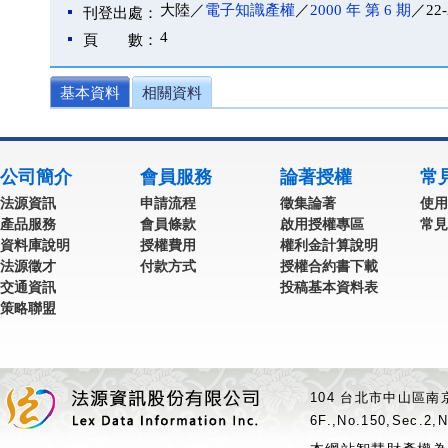
大陸／
電子知識產權
／
2000 年 第 6 期
／22
刊登出處：
4
頁 數：
基本資料
相關資料
公司簡介
會員服務
論著授權
常
法源資訊
申請流程
徵集論著
使用
產品服務
會員條款
啟用授權專區
常見
資料庫說明
授權費用
權利金計算說明
法源徵才
付款方式
授權合約書下載
交通資訊
投稿基本資料表
策略聯盟
104 台北市中山區南京
6F.,No.150,Sec.2,N