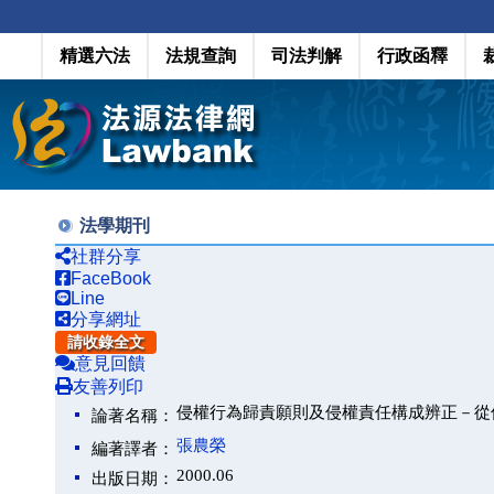
精選六法
法規查詢
司法判解
行政函釋
法學期刊
社群分享
FaceBook
Line
分享網址
請收錄全文
意見回饋
友善列印
侵權行為歸責願則及侵權責任構成辨正－從
論著名稱：
張農榮
編著譯者：
2000.06
出版日期：