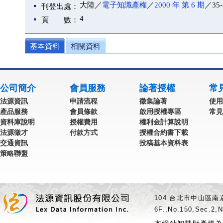
大陸／
電子知識產權
／
2000 年 第 6 期
／35-
刊登出處：
4
頁 數：
基本資料
相關資料
公司簡介
會員服務
論著授權
常
法源資訊
申請流程
徵集論著
使用
產品服務
會員條款
啟用授權專區
常見
資料庫說明
授權費用
權利金計算說明
法源徵才
付款方式
授權合約書下載
交通資訊
投稿基本資料表
策略聯盟
104 台北市中山區南京
6F.,No.150,Sec.2,N