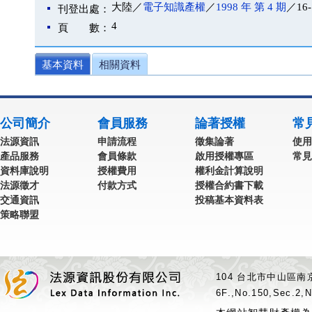
大陸／
電子知識產權
／
1998 年 第 4 期
／16-
刊登出處：
4
頁 數：
基本資料
相關資料
公司簡介
會員服務
論著授權
常
法源資訊
申請流程
徵集論著
使用
產品服務
會員條款
啟用授權專區
常見
資料庫說明
授權費用
權利金計算說明
法源徵才
付款方式
授權合約書下載
交通資訊
投稿基本資料表
策略聯盟
104 台北市中山區南京
6F.,No.150,Sec.2,N