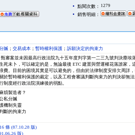
1279
點閱次數：
銷售明細：
分贓
；
交易成本
；
暫時權利保護
；
訴願決定的拘束力
TC 甄審案並未因最高行政法院九十五年度判字第一二三九號判決塵
生死未卜，可以確定的是，無論最後 ETC 建置與營運權花落誰家
浪費。目前的困境其實是可以避免的，但由於法律制度安排欠周詳，
關於暫時權利保護的裁定，以及工程會審議判斷拘束力的判決卻無法
行制度經行政法院演練後的弱點。
麻煩製造者？
公私分贓
護機制失靈
判斷的拘束力
條 (87.10.28 版)
1.06.26 版)