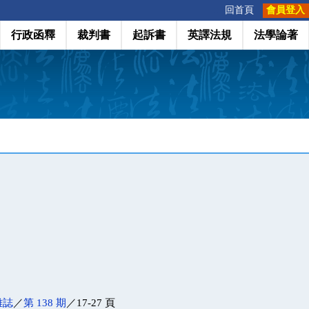
:::
回首頁
會員登入
行政函釋
裁判書
起訴書
英譯法規
法學論著
雜誌
／
第 138 期
／17-27 頁