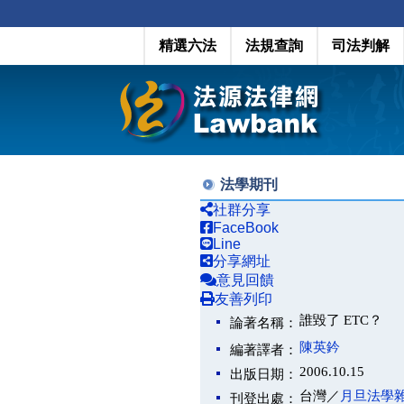
精選六法
法規查詢
司法判解
法學期刊
社群分享
FaceBook
Line
分享網址
意見回饋
友善列印
誰毀了 ETC？
論著名稱：
陳英鈐
編著譯者：
2006.10.15
出版日期：
台灣／
月旦法學
刊登出處：