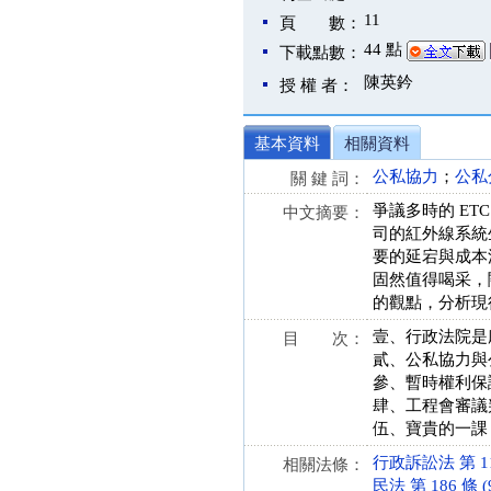
11
頁 數：
44 點
下載點數：
陳英鈐
授 權 者：
基本資料
相關資料
公私協力
；
公私
關 鍵 詞：
爭議多時的 E
中文摘要：
司的紅外線系統
要的延宕與成本
固然值得喝采，
的觀點，分析現
壹、行政法院是
目 次：
貳、公私協力與
參、暫時權利保
肆、工程會審議
伍、寶貴的一課
行政訴訟法 第 116 
相關法條：
民法 第 186 條 (9