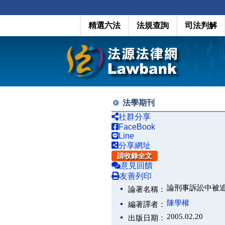
精選六法
法規查詢
司法判解
法學期刊
社群分享
FaceBook
Line
分享網址
請收錄全文
意見回饋
友善列印
論刑事訴訟中被
論著名稱：
陳學權
編著譯者：
2005.02.20
出版日期：