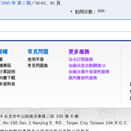
／
2005 年 第 1 期
／56-61、81 頁
606
點閱次數：
授權
常見問題
更多服務
著
使用手冊
法令訂閱服務
權專區
常見問題集
金融法規自動關連AI
計算說明
金融法遵外規資料服務
約書下載
裁判書資料服務
本資料表
04 台北市中山區南京東路二段 150 號 6 樓
.,No.150,Sec.2,Nanjing E. RD., Taipei City Taiwan 104,R.O.C.