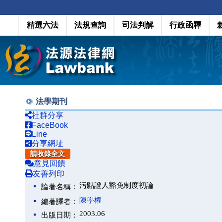
精選六法
法規查詢
司法判解
行政函釋
法學期刊
社群分享
FaceBook
Line
分享網址
請收錄全文
意見回饋
友善列印
污點證人豁免制度初論
論著名稱：
陳學權
編著譯者：
2003.06
出版日期：