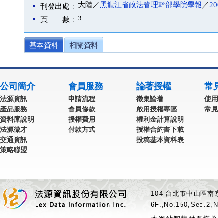
大陸／
黑龍江省政法管理幹部學院學報
／
20
刊登出處：
3
頁 數：
基本資料
相關資料
公司簡介
會員服務
論著授權
常
法源資訊
申請流程
徵集論著
使用
產品服務
會員條款
啟用授權專區
常見
資料庫說明
授權費用
權利金計算說明
法源徵才
付款方式
授權合約書下載
交通資訊
投稿基本資料表
策略聯盟
104 台北市中山區南京
6F.,No.150,Sec.2,N