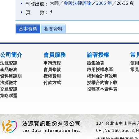
大陸／
金陵法律評論
／
2006 年
／28-36 頁
刊登出處：
9
頁 數：
基本資料
相關資料
公司簡介
會員服務
論著授權
常
法源資訊
申請流程
徵集論著
使用
產品服務
會員條款
啟用授權專區
常見
資料庫說明
授權費用
權利金計算說明
法源徵才
付款方式
授權合約書下載
交通資訊
投稿基本資料表
策略聯盟
104 台北市中山區南京
6F.,No.150,Sec.2,N