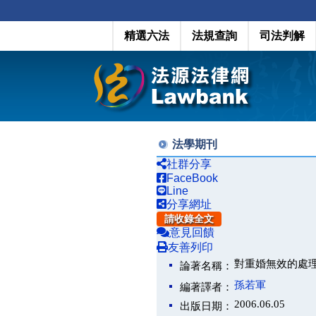
精選六法
法規查詢
司法判解
法學期刊
社群分享
FaceBook
Line
分享網址
請收錄全文
意見回饋
友善列印
對重婚無效的處
論著名稱：
孫若軍
編著譯者：
2006.06.05
出版日期：