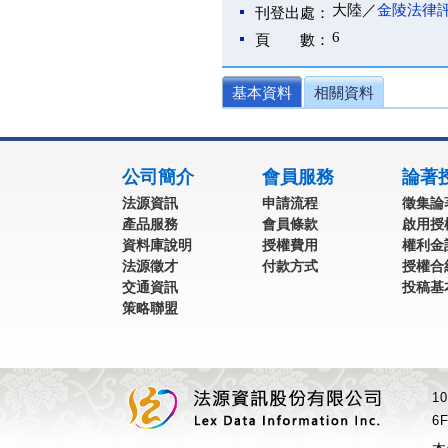
大陸／
金陵法律
刊登出處：
6
頁 數：
基本資料
相關資料
:::
公司簡介
會員服務
論著
法源資訊
申請流程
徵集論
產品服務
會員條款
啟用授
資料庫說明
授權費用
權利金
法源徵才
付款方式
授權合
交通資訊
投稿基
策略聯盟
1
6F