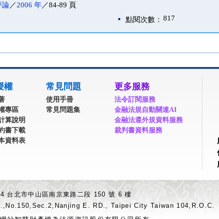
評論
／
2006 年
／84-89 頁
817
點閱次數：
授權
常見問題
更多服務
著
使用手冊
法令訂閱服務
權專區
常見問題集
金融法規自動關連AI
計算說明
金融法遵外規資料服務
約書下載
裁判書資料服務
本資料表
04 台北市中山區南京東路二段 150 號 6 樓
.,No.150,Sec.2,Nanjing E. RD., Taipei City Taiwan 104,R.O.C.