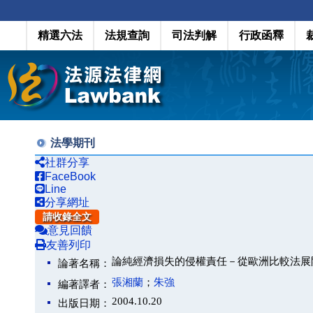
精選六法
法規查詢
司法判解
行政函釋
法學期刊
社群分享
FaceBook
Line
分享網址
請收錄全文
意見回饋
友善列印
論純經濟損失的侵權責任－從歐洲比較法展
論著名稱：
張湘蘭
；
朱強
編著譯者：
2004.10.20
出版日期：