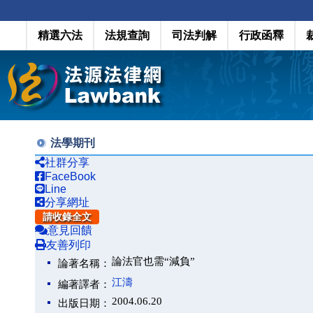
精選六法
法規查詢
司法判解
行政函釋
法學期刊
社群分享
FaceBook
Line
分享網址
請收錄全文
意見回饋
友善列印
論法官也需“減負”
論著名稱：
江濤
編著譯者：
2004.06.20
出版日期：