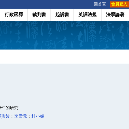
:::
回首頁
會員登入
行政函釋
裁判書
起訴書
英譯法規
法學論著
條件的研究
嚴燕姣
；
李雪元
；
杜小娟