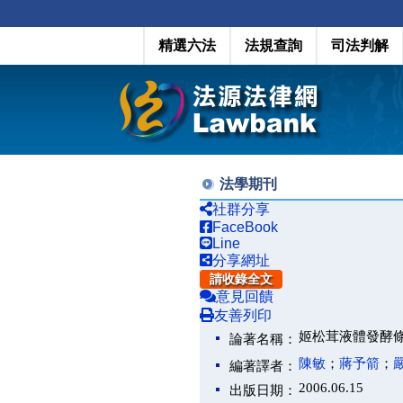
精選六法
法規查詢
司法判解
法學期刊
社群分享
FaceBook
Line
分享網址
請收錄全文
意見回饋
友善列印
姬松茸液體發酵
論著名稱：
陳敏
；
蔣予箭
；
編著譯者：
2006.06.15
出版日期：