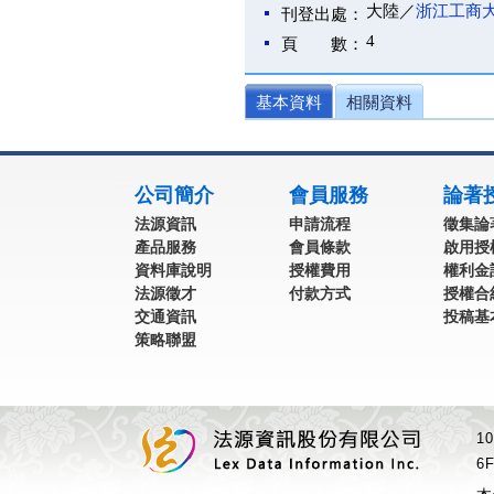
大陸／
浙江工商
刊登出處：
4
頁 數：
基本資料
相關資料
:::
公司簡介
會員服務
論著
法源資訊
申請流程
徵集論
產品服務
會員條款
啟用授
資料庫說明
授權費用
權利金
法源徵才
付款方式
授權合
交通資訊
投稿基
策略聯盟
1
6F