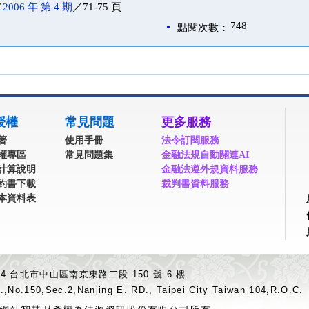
／
2006 年 第 4 期
／71-75 頁
748
點閱次數：
授權
常見問題
更多服務
著
使用手冊
法令訂閱服務
權專區
常見問題集
金融法規自動關連AI
計算說明
金融法遵外規資料服務
約書下載
裁判書資料服務
本資料表
04 台北市中山區南京東路二段 150 號 6 樓
.,No.150,Sec.2,Nanjing E. RD., Taipei City Taiwan 104,R.O.C.