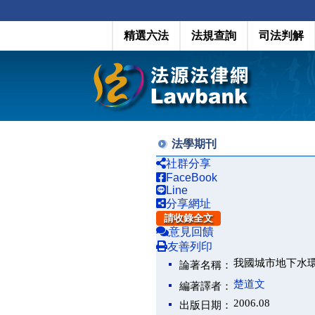
精選六法
法規查詢
司法判解
法學期刊
社群分享
FaceBook
Line
分享網址
請收錄全文
意見回饋
友善列印
我國城市地下水
論著名稱：
楚道文
編著譯者：
2006.08
出版日期：