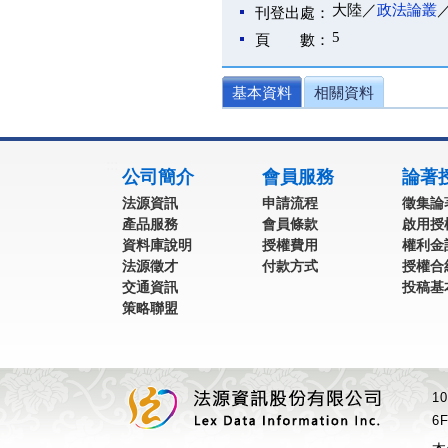
大陸／
政法論叢
刊登出處：
5
頁 數：
基本資料
相關資料
:::
公司簡介
會員服務
論著
法源資訊
申請流程
徵集論
產品服務
會員條款
啟用授
資料庫說明
授權費用
權利金
法源徵才
付款方式
授權合
交通資訊
投稿基
策略聯盟
1
6F