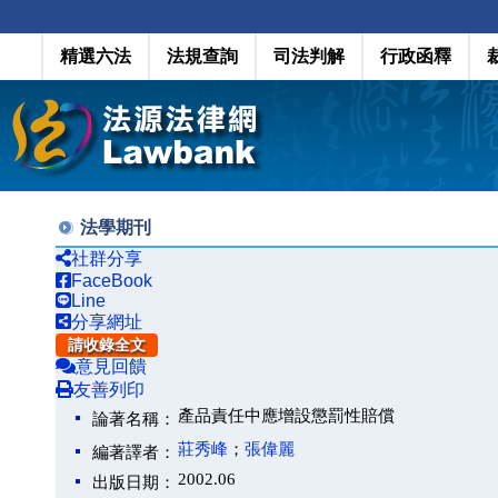
精選六法
法規查詢
司法判解
行政函釋
法學期刊
社群分享
FaceBook
Line
分享網址
請收錄全文
意見回饋
友善列印
產品責任中應增設懲罰性賠償
論著名稱：
莊秀峰
；
張偉麗
編著譯者：
2002.06
出版日期：