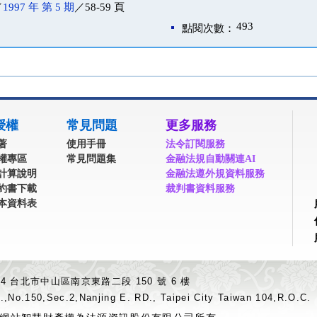
／
1997 年 第 5 期
／58-59 頁
493
點閱次數：
授權
常見問題
更多服務
著
使用手冊
法令訂閱服務
權專區
常見問題集
金融法規自動關連AI
計算說明
金融法遵外規資料服務
約書下載
裁判書資料服務
本資料表
04 台北市中山區南京東路二段 150 號 6 樓
.,No.150,Sec.2,Nanjing E. RD., Taipei City Taiwan 104,R.O.C.