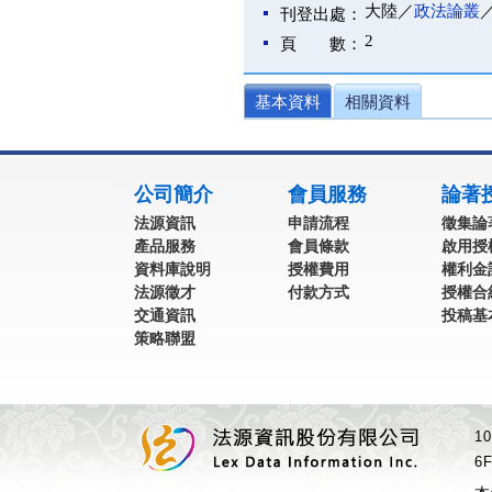
大陸／
政法論叢
刊登出處：
2
頁 數：
基本資料
相關資料
:::
公司簡介
會員服務
論著
法源資訊
申請流程
徵集論
產品服務
會員條款
啟用授
資料庫說明
授權費用
權利金
法源徵才
付款方式
授權合
交通資訊
投稿基
策略聯盟
1
6F