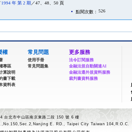
／
1994 年 第 2 期
／47、48、50 頁
526
點閱次數：
授權
常見問題
更多服務
著
使用手冊
法令訂閱服務
權專區
常見問題集
金融法規自動關連AI
計算說明
金融法遵外規資料服務
約書下載
裁判書資料服務
本資料表
04 台北市中山區南京東路二段 150 號 6 樓
.,No.150,Sec.2,Nanjing E. RD., Taipei City Taiwan 104,R.O.C.