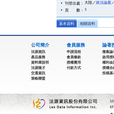
大陸／
政法論叢
刊登出處：
3
頁 數：
基本資料
相關資料
:::
公司簡介
會員服務
論著
法源資訊
申請流程
徵集論
產品服務
會員條款
啟用授
資料庫說明
授權費用
權利金
法源徵才
付款方式
授權合
交通資訊
投稿基
策略聯盟
1
6F