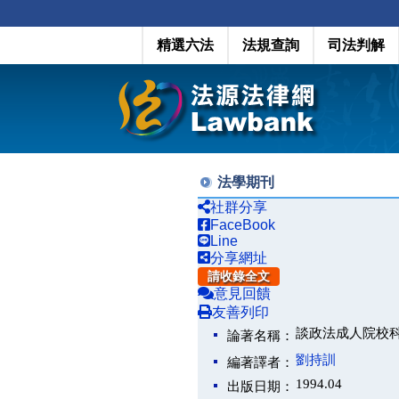
精選六法
法規查詢
司法判解
法學期刊
社群分享
FaceBook
Line
分享網址
請收錄全文
意見回饋
友善列印
談政法成人院校
論著名稱：
劉持訓
編著譯者：
1994.04
出版日期：