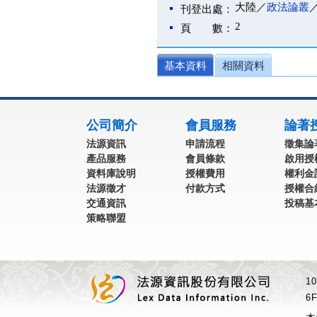
大陸／
政法論叢
刊登出處：
2
頁 數：
基本資料
相關資料
:::
公司簡介
會員服務
論著
法源資訊
申請流程
徵集論
產品服務
會員條款
啟用授
資料庫說明
授權費用
權利金
法源徵才
付款方式
授權合
交通資訊
投稿基
策略聯盟
1
6F