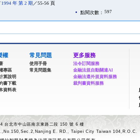
／
1994 年 第 2 期
／55-56 頁
597
點閱次數：
授權
常見問題
更多服務
著
使用手冊
法令訂閱服務
權專區
常見問題集
金融法規自動關連AI
計算說明
金融法遵外規資料服務
約書下載
裁判書資料服務
本資料表
04 台北市中山區南京東路二段 150 號 6 樓
.,No.150,Sec.2,Nanjing E. RD., Taipei City Taiwan 104,R.O.C.