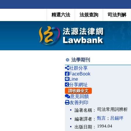
精選六法
法規查詢
司法判解
法學期刊
社群分享
FaceBook
Line
分享網址
請收錄全文
意見回饋
友善列印
司法常用詞辨析
論著名稱：
甄言
；
呂錫坪
編著譯者：
1994.04
出版日期：