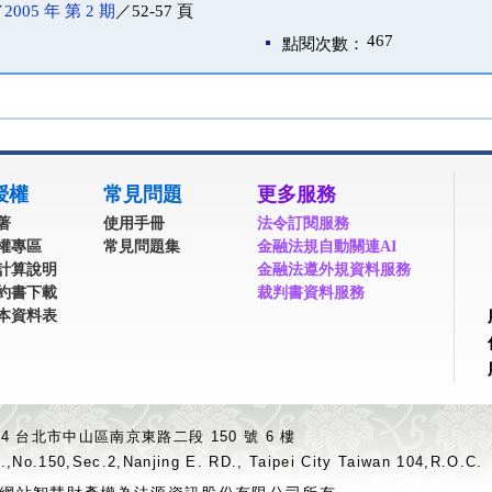
／
2005 年 第 2 期
／52-57 頁
467
點閱次數：
授權
常見問題
更多服務
著
使用手冊
法令訂閱服務
權專區
常見問題集
金融法規自動關連AI
計算說明
金融法遵外規資料服務
約書下載
裁判書資料服務
本資料表
04 台北市中山區南京東路二段 150 號 6 樓
.,No.150,Sec.2,Nanjing E. RD., Taipei City Taiwan 104,R.O.C.