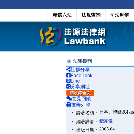
精選六法
法規查詢
司法判解
法學期刊
社群分享
FaceBook
Line
分享網址
請收錄全文
意見回饋
友善列印
日本、韓國及我
論著名稱：
錢亦俊
編著譯者：
2005.04
出版日期：