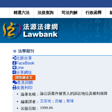
精選六法
法規查詢
司法判解
行政函釋
法學期刊
社群分享
FaceBook
Line
分享網址
請收錄全文
意見回饋
友善列印
論公訴案件被害人的訴訟地位及權利保障
論著名稱：
王宗光
；
呂敏
；
章瑋
編著譯者：
1999.06
出版日期：