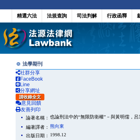
精選六法
法規查詢
司法判解
行政函釋
法學期刊
社群分享
FaceBook
Line
分享網址
請收錄全文
意見回饋
友善列印
也論刑法中的“無限防衛權”－與黃明儒，呂
論著名稱：
熊向東
編著譯者：
1998.12
出版日期：