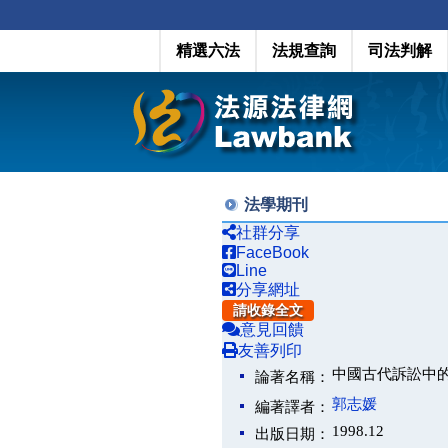
精選六法
法規查詢
司法判解
法學期刊
社群分享
FaceBook
Line
分享網址
請收錄全文
意見回饋
友善列印
中國古代訴訟中
論著名稱：
郭志媛
編著譯者：
1998.12
出版日期：