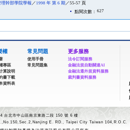
管理幹部學院學報
／
1998 年 第 6 期
／55-57 頁
627
點閱次數：
授權
常見問題
更多服務
著
使用手冊
法令訂閱服務
權專區
常見問題集
金融法規自動關連AI
計算說明
金融法遵外規資料服務
約書下載
裁判書資料服務
本資料表
04 台北市中山區南京東路二段 150 號 6 樓
.,No.150,Sec.2,Nanjing E. RD., Taipei City Taiwan 104,R.O.C.