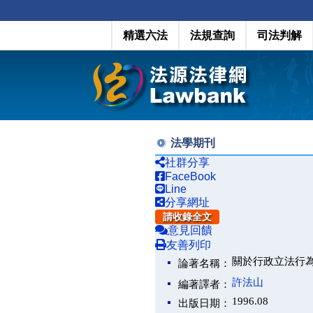
精選六法
法規查詢
司法判解
法學期刊
社群分享
FaceBook
Line
分享網址
請收錄全文
意見回饋
友善列印
關於行政立法行
論著名稱：
許法山
編著譯者：
1996.08
出版日期：