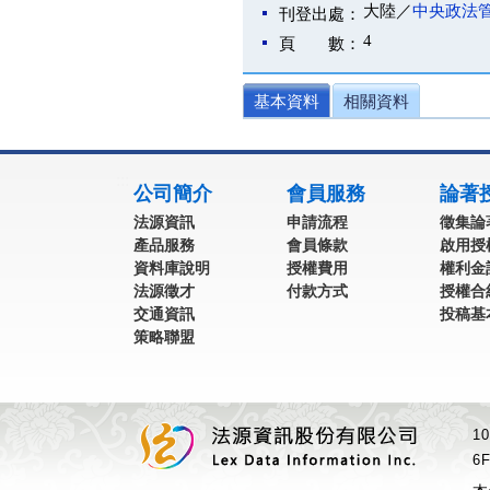
大陸／
中央政法
刊登出處：
4
頁 數：
基本資料
相關資料
:::
公司簡介
會員服務
論著
法源資訊
申請流程
徵集論
產品服務
會員條款
啟用授
資料庫說明
授權費用
權利金
法源徵才
付款方式
授權合
交通資訊
投稿基
策略聯盟
1
6F