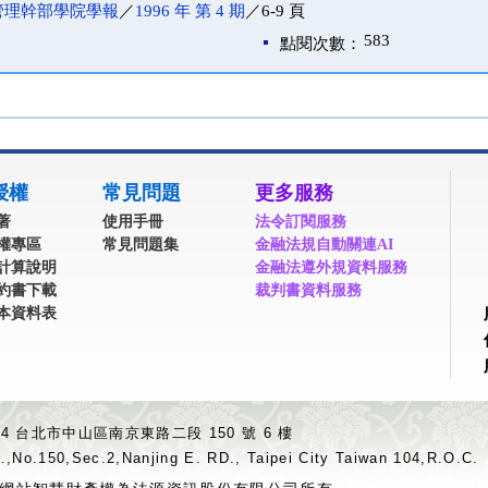
管理幹部學院學報
／
1996 年 第 4 期
／6-9 頁
583
點閱次數：
授權
常見問題
更多服務
著
使用手冊
法令訂閱服務
權專區
常見問題集
金融法規自動關連AI
計算說明
金融法遵外規資料服務
約書下載
裁判書資料服務
本資料表
04 台北市中山區南京東路二段 150 號 6 樓
.,No.150,Sec.2,Nanjing E. RD., Taipei City Taiwan 104,R.O.C.