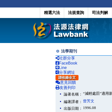
精選六法
法規查詢
司法判解
法學期刊
社群分享
FaceBook
Line
分享網址
請收錄全文
意見回饋
友善列印
“減輕處罰”適用
論著名稱：
曾芳文
編著譯者：
1996.08
出版日期：