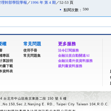
管理幹部學院學報
／
1996 年 第 4 期
／52-53 頁
590
點閱次數：
授權
常見問題
更多服務
著
使用手冊
法令訂閱服務
權專區
常見問題集
金融法規自動關連AI
計算說明
金融法遵外規資料服務
約書下載
裁判書資料服務
本資料表
04 台北市中山區南京東路二段 150 號 6 樓
.,No.150,Sec.2,Nanjing E. RD., Taipei City Taiwan 104,R.O.C.