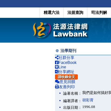
精選六法
法規查詢
司法判解
法學期刊
社群分享
FaceBook
Line
分享網址
請收錄全文
意見回饋
友善列印
我們是如何搞好
論著名稱：
胡彩霄
編著譯者：
1996.08
出版日期：