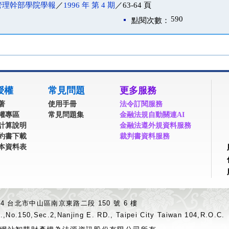
管理幹部學院學報
／
1996 年 第 4 期
／63-64 頁
590
點閱次數：
授權
常見問題
更多服務
著
使用手冊
法令訂閱服務
權專區
常見問題集
金融法規自動關連AI
計算說明
金融法遵外規資料服務
約書下載
裁判書資料服務
本資料表
04 台北市中山區南京東路二段 150 號 6 樓
.,No.150,Sec.2,Nanjing E. RD., Taipei City Taiwan 104,R.O.C.