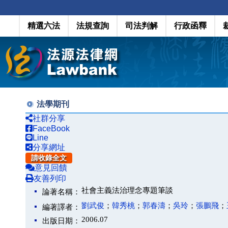
精選六法
法規查詢
司法判解
行政函釋
法學期刊
社群分享
FaceBook
Line
分享網址
請收錄全文
意見回饋
友善列印
社會主義法治理念專題筆談
論著名稱：
劉武俊
；
韓秀桃
；
郭春濤
；
吳玲
；
張鵬飛
；
編著譯者：
2006.07
出版日期：