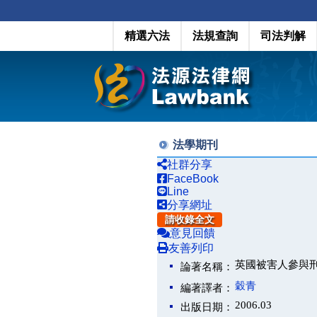
精選六法
法規查詢
司法判解
法學期刊
社群分享
FaceBook
Line
分享網址
請收錄全文
意見回饋
友善列印
英國被害人參與
論著名稱：
穀青
編著譯者：
2006.03
出版日期：