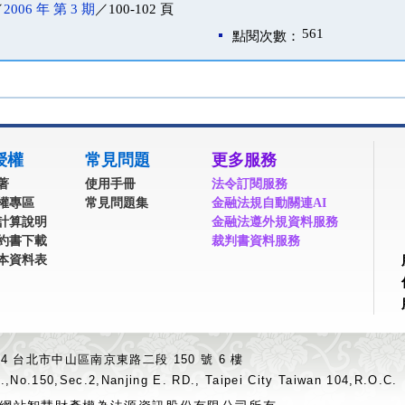
／
2006 年 第 3 期
／100-102 頁
561
點閱次數：
授權
常見問題
更多服務
著
使用手冊
法令訂閱服務
權專區
常見問題集
金融法規自動關連AI
計算說明
金融法遵外規資料服務
約書下載
裁判書資料服務
本資料表
04 台北市中山區南京東路二段 150 號 6 樓
.,No.150,Sec.2,Nanjing E. RD., Taipei City Taiwan 104,R.O.C.