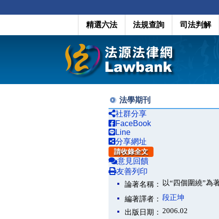
精選六法
法規查詢
司法判解
法學期刊
社群分享
FaceBook
Line
分享網址
請收錄全文
意見回饋
友善列印
以“四個圍繞”為
論著名稱：
段正坤
編著譯者：
2006.02
出版日期：