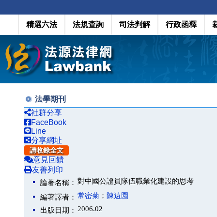
精選六法
法規查詢
司法判解
行政函釋
法學期刊
社群分享
FaceBook
Line
分享網址
請收錄全文
意見回饋
友善列印
對中國公證員隊伍職業化建設的思考
論著名稱：
常密菊
；
陳遠園
編著譯者：
2006.02
出版日期：