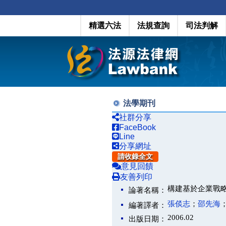
精選六法
法規查詢
司法判解
法學期刊
社群分享
FaceBook
Line
分享網址
請收錄全文
意見回饋
友善列印
構建基於企業戰略
論著名稱：
張倓志
；
邵先海
編著譯者：
2006.02
出版日期：