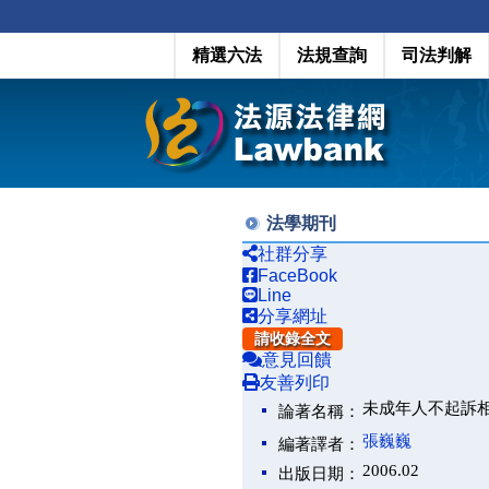
精選六法
法規查詢
司法判解
法學期刊
社群分享
FaceBook
Line
分享網址
請收錄全文
意見回饋
友善列印
未成年人不起訴
論著名稱：
張巍巍
編著譯者：
2006.02
出版日期：