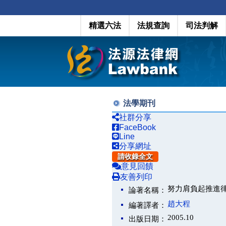
精選六法
法規查詢
司法判解
法學期刊
社群分享
FaceBook
Line
分享網址
請收錄全文
意見回饋
友善列印
努力肩負起推進
論著名稱：
趙大程
編著譯者：
2005.10
出版日期：