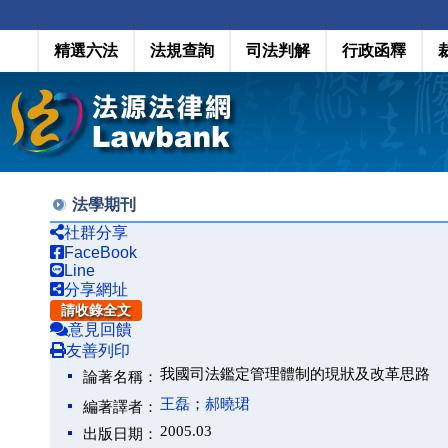
精選六法
法規查詢
司法判解
行政函釋
法學期刊
社群分享
FaceBook
Line
分享網址
請收錄全文
意見回饋
友善列印
我國司法鑑定管理體制的現狀及改革思路
論著名稱：
王磊
；
郝曉珺
編著譯者：
2005.03
出版日期：