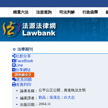
精選六法
法規查詢
司法判解
行政函釋
法學期刊
社群分享
FaceBook
Line
分享網址
請收錄全文
意見回饋
友善列印
公平公正公開，推進執法文明
論著名稱：
劉晶
；
張漢志
；
白大志
編著譯者：
2004.11
出版日期：