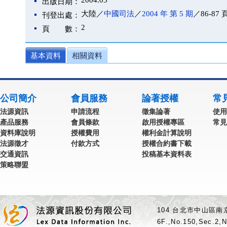
2004.05
出版日期：
大陸／
中國司法
／
2004 年 第 5 期
／86-87 
刊登出處：
2
頁 數：
基本資料
相關資料
公司簡介
會員服務
論著授權
常
法源資訊
申請流程
徵集論著
使用
產品服務
會員條款
啟用授權專區
常見
資料庫說明
授權費用
權利金計算說明
法源徵才
付款方式
授權合約書下載
交通資訊
投稿基本資料表
策略聯盟
104 台北市中山區南京
6F.,No.150,Sec.2,N