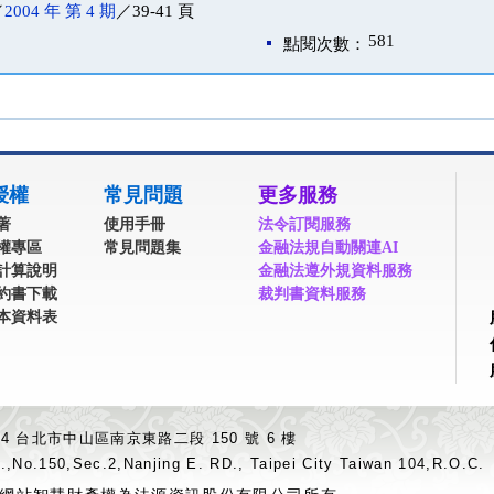
／
2004 年 第 4 期
／39-41 頁
581
點閱次數：
授權
常見問題
更多服務
著
使用手冊
法令訂閱服務
權專區
常見問題集
金融法規自動關連AI
計算說明
金融法遵外規資料服務
約書下載
裁判書資料服務
本資料表
04 台北市中山區南京東路二段 150 號 6 樓
.,No.150,Sec.2,Nanjing E. RD., Taipei City Taiwan 104,R.O.C.