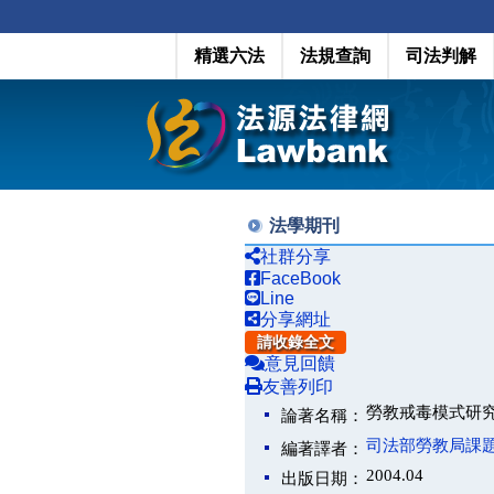
精選六法
法規查詢
司法判解
法學期刊
社群分享
FaceBook
Line
分享網址
請收錄全文
意見回饋
友善列印
勞教戒毒模式研
論著名稱：
司法部勞教局課
編著譯者：
2004.04
出版日期：