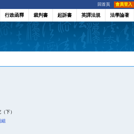
:::
回首頁
會員登入
行政函釋
裁判書
起訴書
英譯法規
法學論著
究（下）
題組